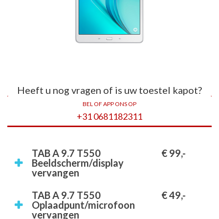
Heeft u nog vragen of is uw toestel kapot?
BEL OF APP ONS OP
+31 0681182311
TAB A 9.7 T550
€ 99,-
Beeldscherm/display
vervangen
TAB A 9.7 T550
€ 49,-
Oplaadpunt/microfoon
vervangen